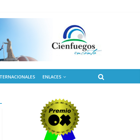
 de Fidel
NTERNACIONALES
ENLACES