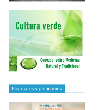
Pleamares y plenilunios