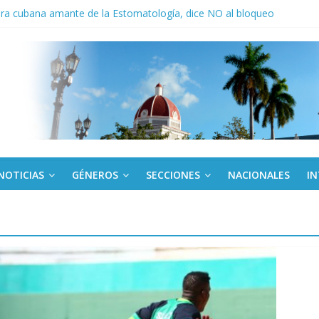
ora cubana amante de la Estomatología, dice NO al bloqueo
ronteras: brigada chilena viaja a Cuba con donativos por el centenario
a: cien años, cien escuelas
Canel a brigada cubana que asistió en Venezuela
de rescate en escuela con desplome parcial en Cuba
NOTICIAS
GÉNEROS
SECCIONES
NACIONALES
I