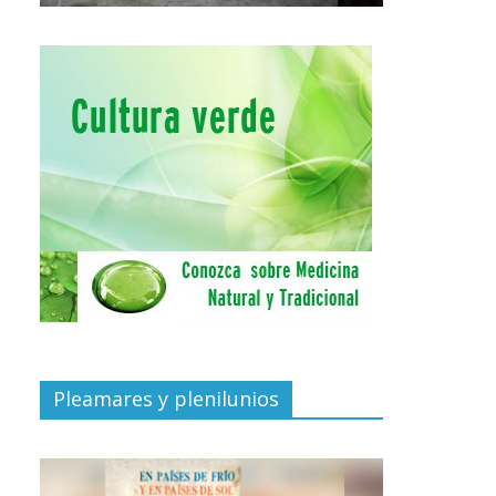
Pleamares y plenilunios