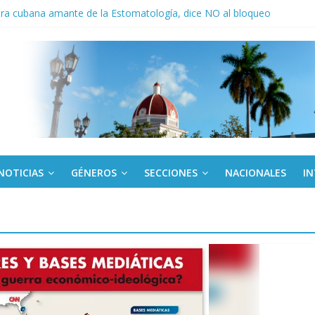
ora cubana amante de la Estomatología, dice NO al bloqueo
ronteras: brigada chilena viaja a Cuba con donativos por el centenario
a: cien años, cien escuelas
Canel a brigada cubana que asistió en Venezuela
de rescate en escuela con desplome parcial en Cuba
NOTICIAS
GÉNEROS
SECCIONES
NACIONALES
I