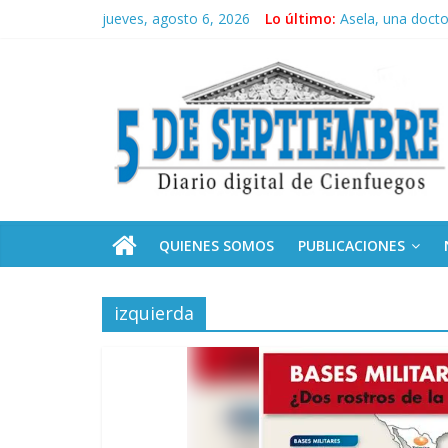
Saltar
jueves, agosto 6, 2026
Lo último:
Asela, una doct
al
Solidaridad sin f
contenido
5
Operación Cuba V
Condecoró Díaz-
Siguen labores 
Septiembre
Diario
digital
de
QUIENES SOMOS
PUBLICACIONES
Cienfuegos,
Cuba
izquierda