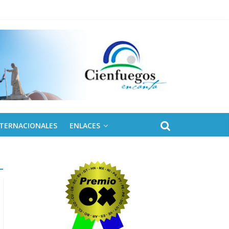
 de Fidel
NTERNACIONALES
ENLACES