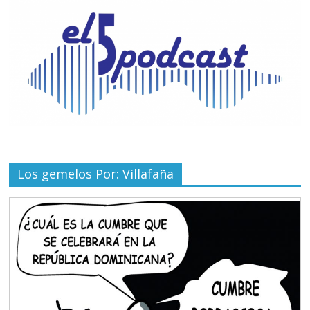
Los gemelos Por: Villafaña