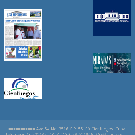
=========== Ave 54 No. 3516 C.P. 55100 Cienfuegos. Cuba.
Teléfonos:43-522144, 43-512139, 43-521906. Modificado por el