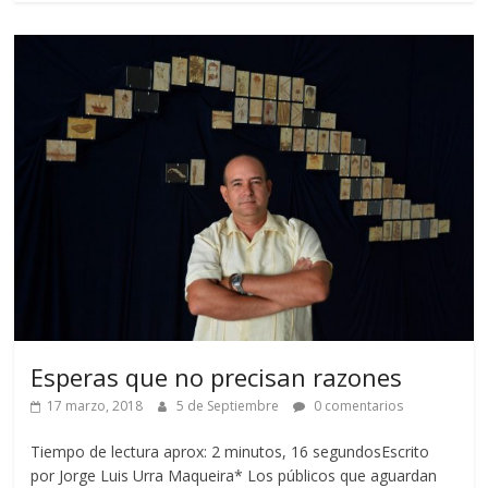
Esperas que no precisan razones
17 marzo, 2018
5 de Septiembre
0 comentarios
Tiempo de lectura aprox: 2 minutos, 16 segundosEscrito
por Jorge Luis Urra Maqueira* Los públicos que aguardan