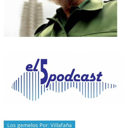
Los gemelos Por: Villafaña