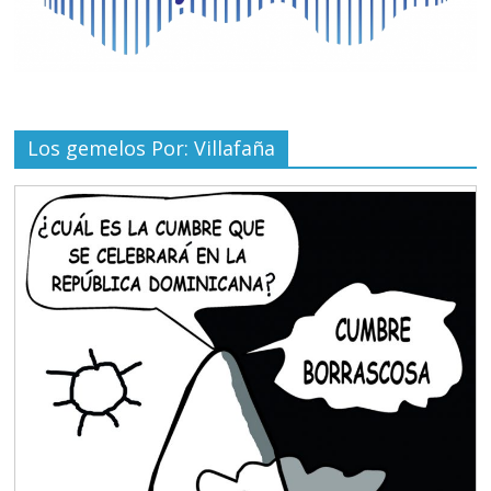
Los gemelos Por: Villafaña