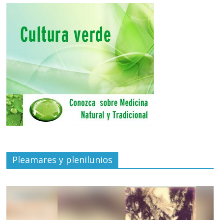
Pleamares y plenilunios