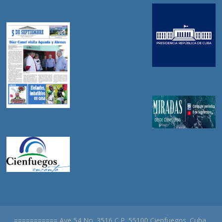
=========== Ave 54 No. 3516 C.P. 55100 Cienfuegos. Cuba.