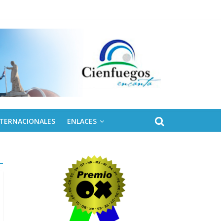
ontinental ALBA Movimientos
olares
NTERNACIONALES
ENLACES