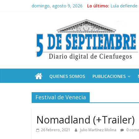
Saltar
domingo, agosto 9, 2026
Lo último:
Lula defiende 
al
Sobre el aumen
contenido
5
Recibe Díaz-C
Santo Domingo
Ratifica Rusia
Septiembre
Diario
digital
de
QUIENES SOMOS
PUBLICACIONES
Cienfuegos,
Cuba
Festival de Venecia
Nomadland (+Trailer)
26 febrero, 2021
Julio Martínez Molina
0 come