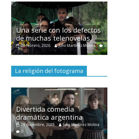
Cuento de
interclasis
Una serie con los defectos
burguesía
de muchas telenovelas
30 diciembre, 20
28 febrero, 2026
Julio Martínez Molina
0
0
La religión del fotograma
Divertida comedia
dramática argentina
Cine maci
29 diciembre, 2025
Julio Martínez Molina
28 diciembre, 2
0
0
0