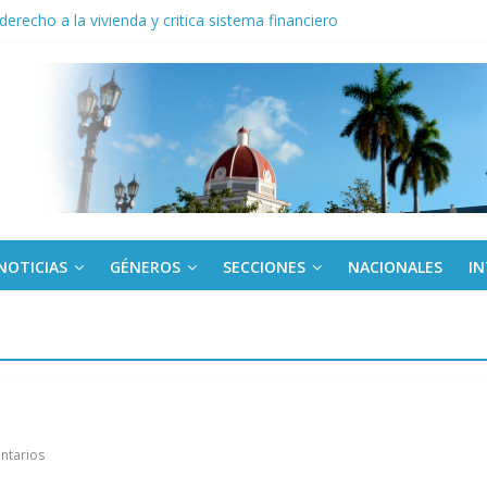
derecho a la vivienda y critica sistema financiero
to del límite para trasferir desde la tarjeta Red
anel en el Palacio de la Revolución a delegados de la IV Asamblea C
 y la victoria que no aparece en el medallero
 su dominio absoluto en cita mundial de inteligencia artificial para esc
NOTICIAS
GÉNEROS
SECCIONES
NACIONALES
I
ntarios