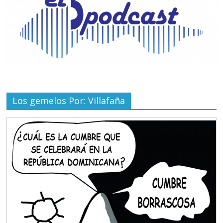
Los gemelos Por: Villafaña