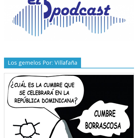
Los gemelos Por: Villafaña