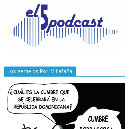
Los gemelos Por: Villafaña