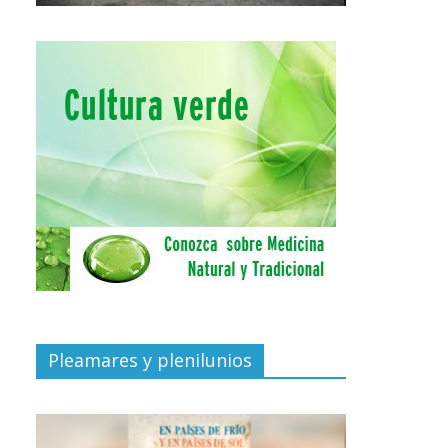
Pleamares y plenilunios