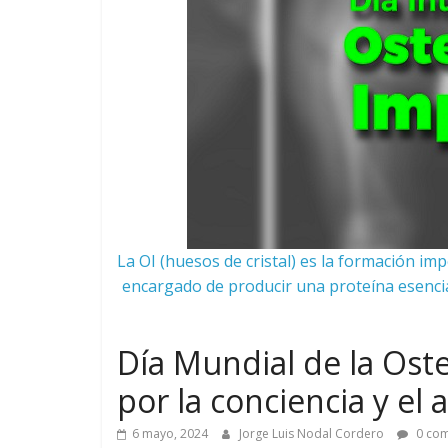
La OI (huesos de cristal) es la formación i
encargado de producir una proteína esencial
Día Mundial de la Ost
por la conciencia y el
6 mayo, 2024
Jorge Luis Nodal Cordero
0 com