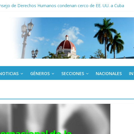
onsejo de Derechos Humanos condenan cerco de EE. UU. a Cuba
 ICAIC, para los niños trabajamos
de una “crisis migratoria”
ogo de productos “Revolución Solar” que financiará la compra de pan
trabajo en Brics para sistemas educativos resilientes
NOTICIAS
GÉNEROS
SECCIONES
NACIONALES
I