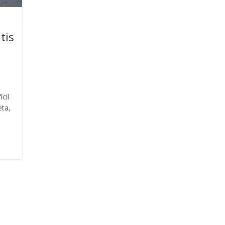
tis
cil
eta,