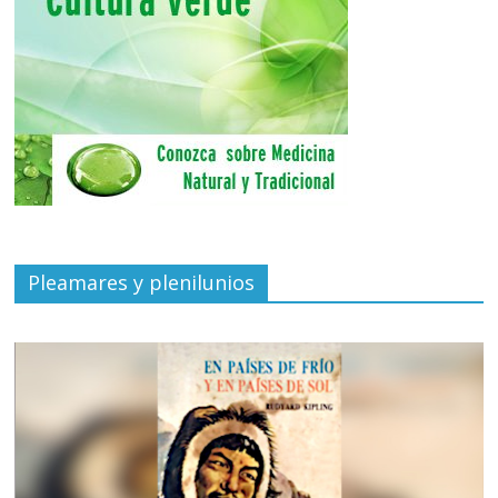
Pleamares y plenilunios