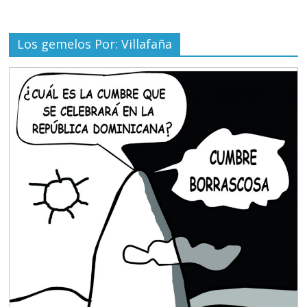
Los gemelos Por: Villafaña