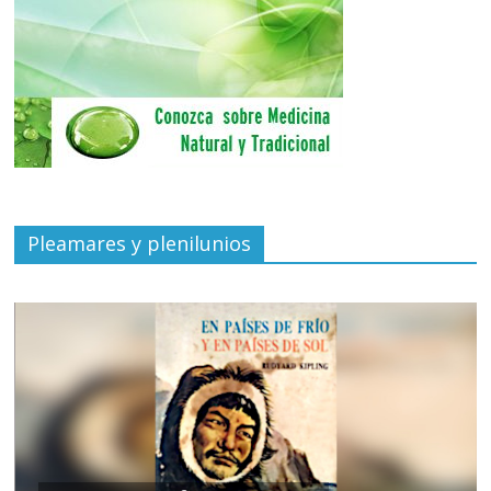
Pleamares y plenilunios
de