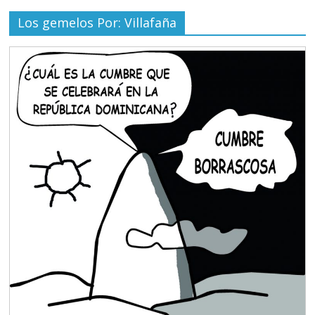
Los gemelos Por: Villafaña