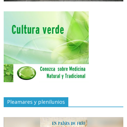
Pleamares y plenilunios