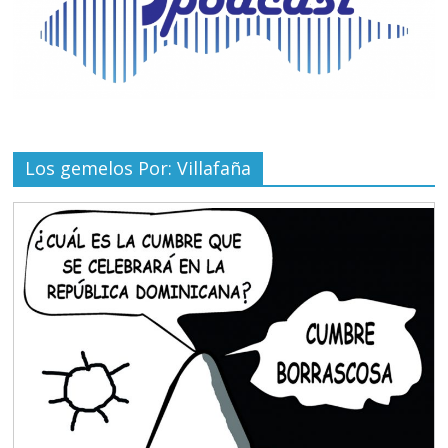
Los gemelos Por: Villafaña