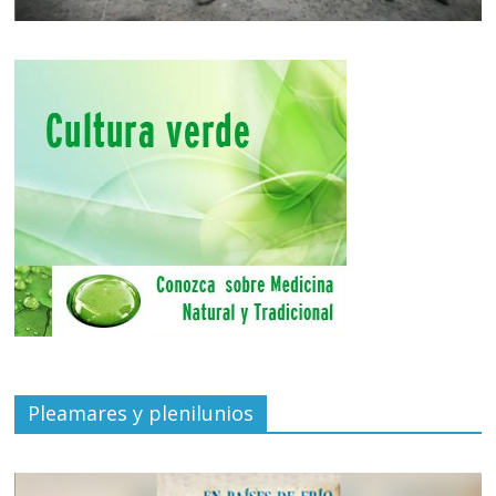
Pleamares y plenilunios