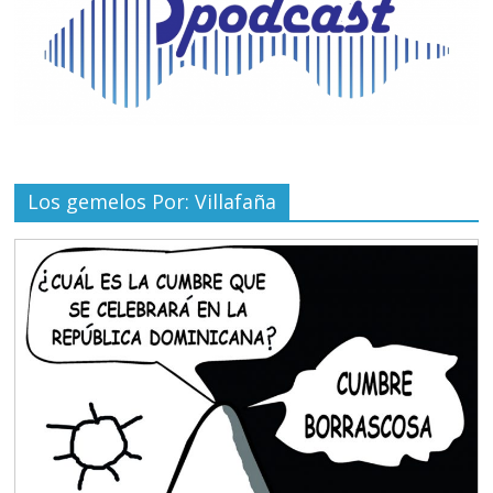
Los gemelos Por: Villafaña