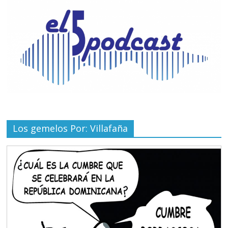
Los gemelos Por: Villafaña