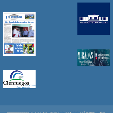
=========== Ave 54 No. 3516 C.P. 55100 Cienfuegos. Cuba.