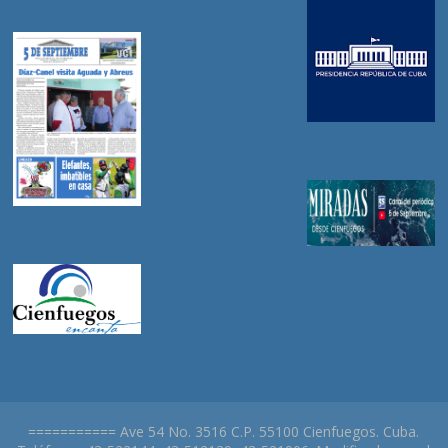
=========== Ave 54 No. 3516 C.P. 55100 Cienfuegos. Cuba.