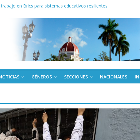
trabajo en Brics para sistemas educativos resilientes
iantes cubanos en certamen de ballet en Sudáfrica
 ICAIC, para los niños trabajamos
de una “crisis migratoria”
ogo de productos “Revolución Solar” que financiará la compra de pan
NOTICIAS
GÉNEROS
SECCIONES
NACIONALES
I