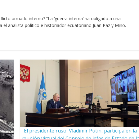
licto armado interno? “La ‘guerra interna’ ha obligado a una
na el analista político e historiador ecuatoriano Juan Paz y Miño.
El presidente ruso, Vladímir Putin, participa en la
reunión virtual del Consejo de jefes de Estado de l