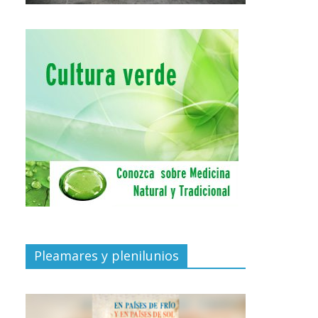
Pleamares y plenilunios