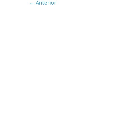
← Anterior
Cuento de
interclasis
burguesía
30 diciembre, 20
0
Cine maci
28 diciembre, 20
0