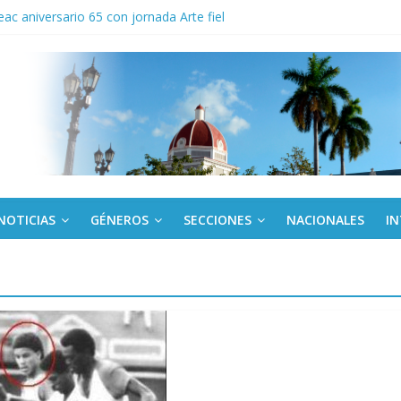
ac aniversario 65 con jornada Arte fiel
cio militar activo para jóvenes en Cienfuegos
la de la Amistad al activista Donald Dutherland
os
egunda edición de Beca para realizadoras mayores de 50 años
NOTICIAS
GÉNEROS
SECCIONES
NACIONALES
I