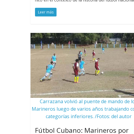
Leer más
Carrazana volvió al puente de mando de l
Marineros luego de varios años trabajando c
categorías inferiores. /Fotos: del autor
Fútbol Cubano: Marineros por