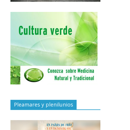
Pleamares y plenilunios