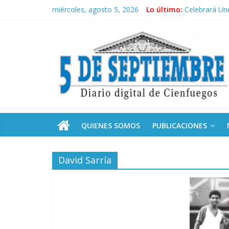
Saltar
miércoles, agosto 5, 2026
Lo último:
Celebrará Une
al
Culmina servi
contenido
5
Otorgan Medal
Es de nosotr
Convocan a s
Septiembre
Diario
digital
de
QUIENES SOMOS
PUBLICACIONES
Cienfuegos,
Cuba
David Sarría