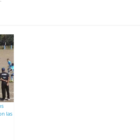
os
on las