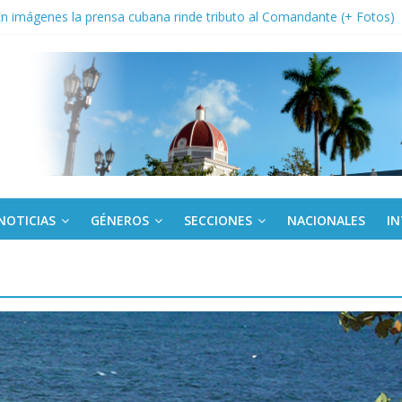
: En imágenes la prensa cubana rinde tributo al Comandante (+ Fotos)
fronteras: brigada chilena viaja a Cuba con donativos por el centenario
Va: cien años, cien escuelas
a edición semanal en PDF del 7 de agosto
or todos (+ Multimedia)
NOTICIAS
GÉNEROS
SECCIONES
NACIONALES
I