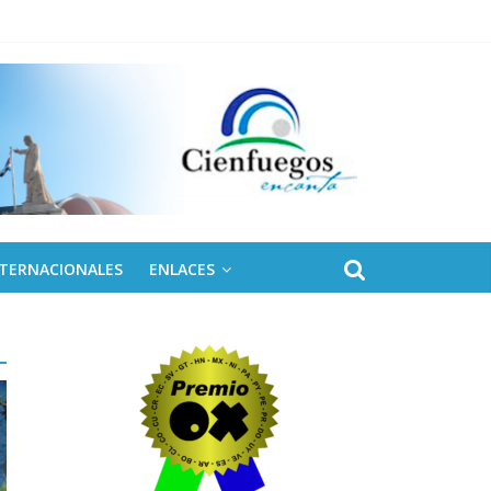
 de Fidel
NTERNACIONALES
ENLACES