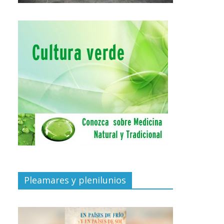
Pleamares y plenilunios