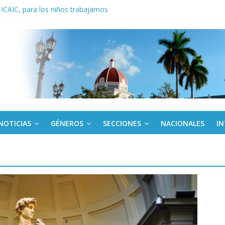
 ICAIC, para los niños trabajamos
noche opacado por el alcohol
anel Empresa Eléctrica de La Habana y otras instalaciones
del Libro y el legado editorial cubano
iantes cubanos en certamen de ballet en Sudáfrica
NOTICIAS
GÉNEROS
SECCIONES
NACIONALES
I