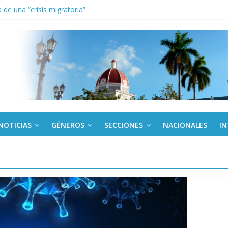
de una “crisis migratoria”
anel Empresa Eléctrica de La Habana y otras instalaciones
el Libro y el legado editorial cubano
iantes cubanos en certamen de ballet en Sudáfrica
 ICAIC, para los niños trabajamos
NOTICIAS
GÉNEROS
SECCIONES
NACIONALES
I