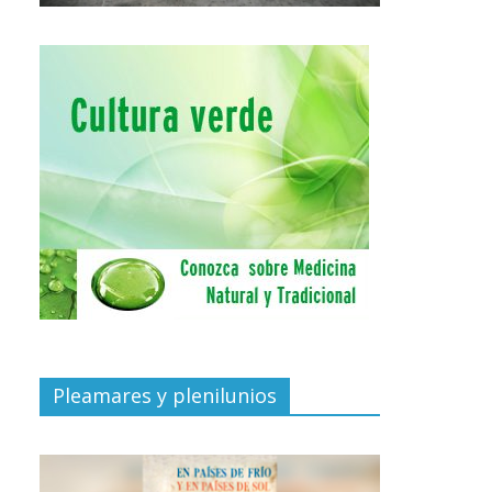
Pleamares y plenilunios