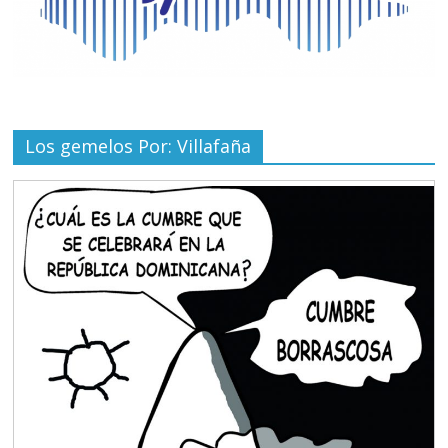
Los gemelos Por: Villafaña