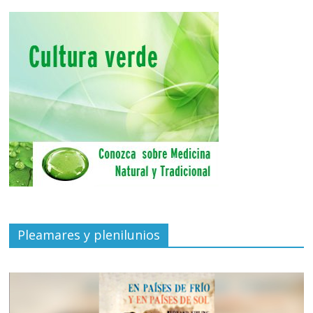
Pleamares y plenilunios