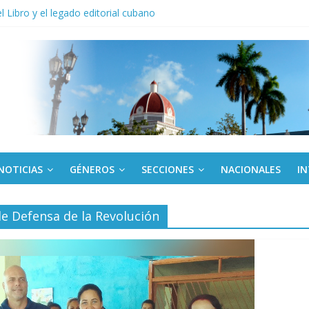
del Libro y el legado editorial cubano
políticas y de masas celebrarán centenario de Fidel
Villa Clara y Guantánamo actúan ante precios abusivos
noche opacado por el alcohol
anel Empresa Eléctrica de La Habana y otras instalaciones
NOTICIAS
GÉNEROS
SECCIONES
NACIONALES
I
e Defensa de la Revolución