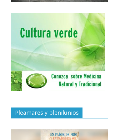
Pleamares y plenilunios