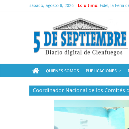
Saltar
sábado, agosto 8, 2026
Lo último:
Fidel, la Feria 
al
Organizaciones 
contenido
5
Autoridades de 
El pulso de la 
Recorrió Díaz-C
Septiembre
Diario
digital
de
QUIENES SOMOS
PUBLICACIONES
Cienfuegos,
Cuba
Coordinador Nacional de los Comités d