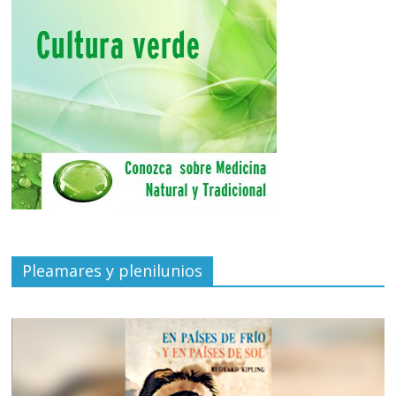
Pleamares y plenilunios