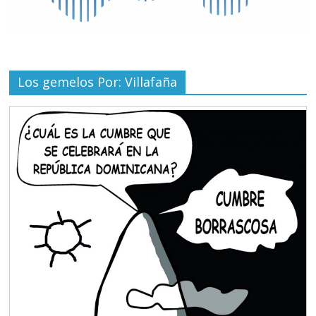
Los gemelos Por: Villafaña