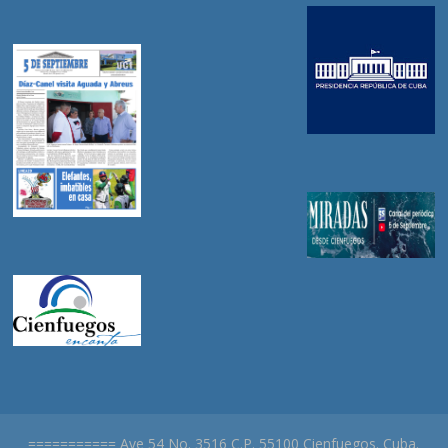
=========== Ave 54 No. 3516 C.P. 55100 Cienfuegos. Cuba.