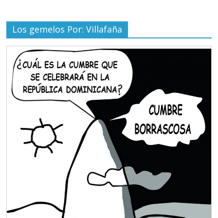
Los gemelos Por: Villafaña