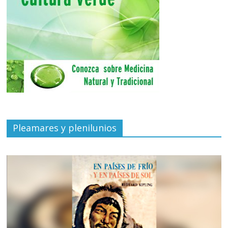
Pleamares y plenilunios