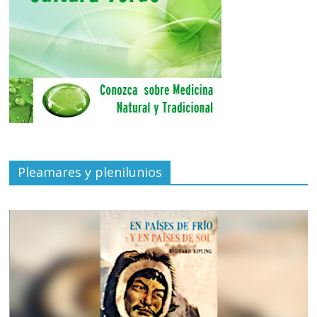
Pleamares y plenilunios