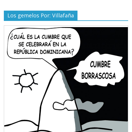
Los gemelos Por: Villafaña