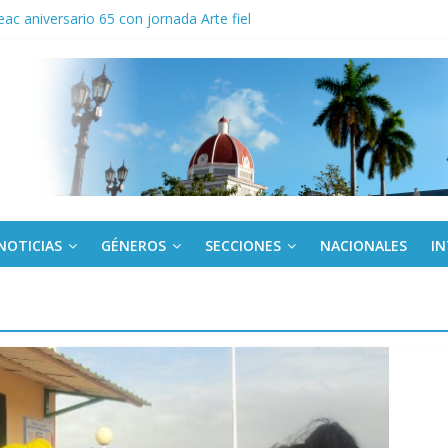
ac aniversario 65 con jornada Arte fiel
cio militar activo para jóvenes en Cienfuegos
la de la Amistad al activista Donald Dutherland
os
egunda edición de Beca para realizadoras mayores de 50 años
NOTICIAS
GÉNEROS
SECCIONES
NACIONALES
I