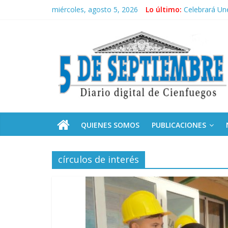
Saltar
miércoles, agosto 5, 2026
Lo último:
Celebrará Une
al
Culmina servi
contenido
5
Otorgan Medal
Es de nosotr
Convocan a s
Septiembre
Diario
digital
de
QUIENES SOMOS
PUBLICACIONES
Cienfuegos,
Cuba
círculos de interés