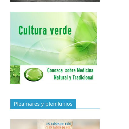
Pleamares y plenilunios