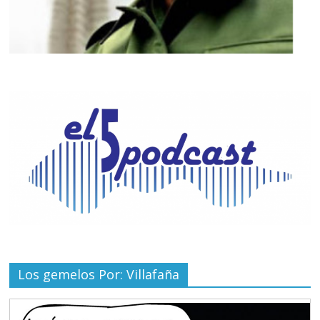
Los gemelos Por: Villafaña