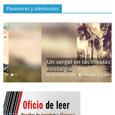
Pleamares y plenilunios
Un vergel en las nieblas de la
nostalgia
12 octubre, 2024
Francisco G. Navarro
0