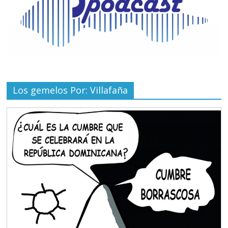
Los gemelos Por: Villafaña