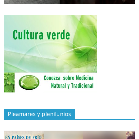
Pleamares y plenilunios