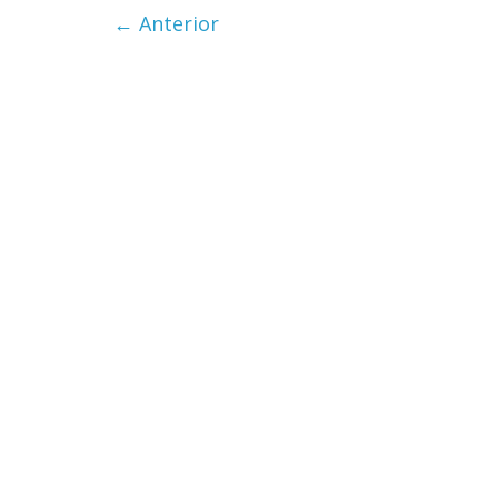
← Anterior
Cuento de 
interclasist
burguesía 
30 diciembre, 202
0
Cine maciz
28 diciembre, 202
0