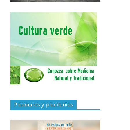
Pleamares y plenilunios