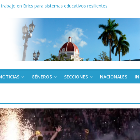
trabajo en Brics para sistemas educativos resilientes
iantes cubanos en certamen de ballet en Sudáfrica
 ICAIC, para los niños trabajamos
de una “crisis migratoria”
ogo de productos “Revolución Solar” que financiará la compra de pan
NOTICIAS
GÉNEROS
SECCIONES
NACIONALES
I