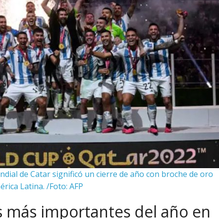
ndial de Catar significó un cierre de año con broche de oro
rica Latina. /Foto: AFP
s más importantes del año en