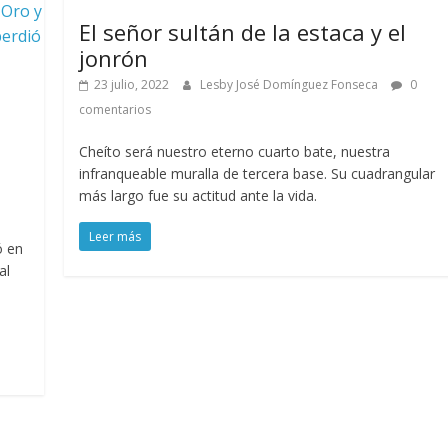
 Oro y
El señor sultán de la estaca y el
perdió
jonrón
23 julio, 2022
Lesby José Domínguez Fonseca
0
comentarios
Cheíto será nuestro eterno cuarto bate, nuestra
infranqueable muralla de tercera base. Su cuadrangular
más largo fue su actitud ante la vida.
Leer más
ó en
al