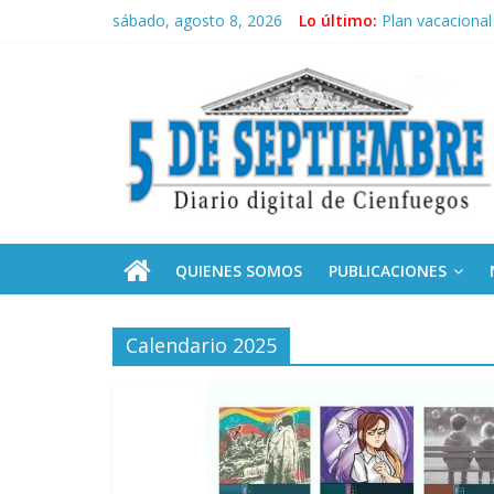
Saltar
sábado, agosto 8, 2026
Lo último:
Plan vacacional
al
El pulso de la 
contenido
5
Recorrió Díaz-C
Fidel, la Feria 
Premian a estud
Septiembre
Diario
digital
de
QUIENES SOMOS
PUBLICACIONES
Cienfuegos,
Cuba
Calendario 2025