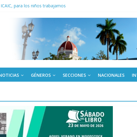
 ICAIC, para los niños trabajamos
noche opacado por el alcohol
anel Empresa Eléctrica de La Habana y otras instalaciones
del Libro y el legado editorial cubano
iantes cubanos en certamen de ballet en Sudáfrica
NOTICIAS
GÉNEROS
SECCIONES
NACIONALES
I