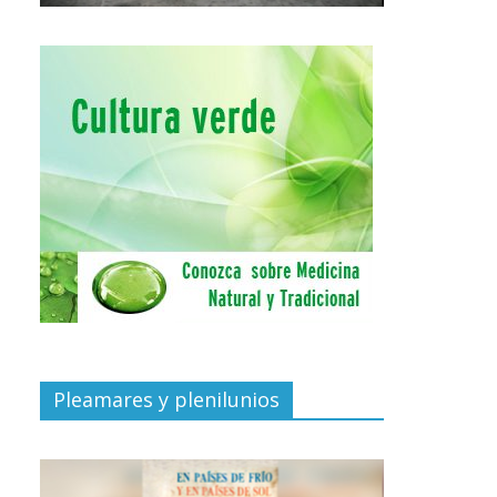
Pleamares y plenilunios