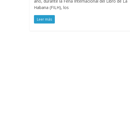
año, durante la Feria Internacional del Libro de La
Habana (FILH), los
Leer más