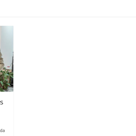
us
ada