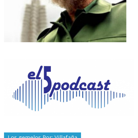
Los gemelos Por: Villafaña