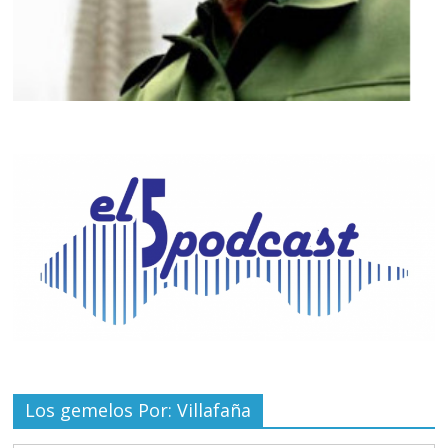
Los gemelos Por: Villafaña