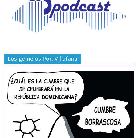
Los gemelos Por: Villafaña