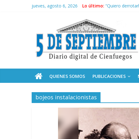
Saltar
jueves, agosto 6, 2026
Lo último:
“Quiero derrotar
al
Siguen labores 
contenido
5
Asela, una doct
Cubanos residen
Sindicatos en Da
Septiembre
Diario
digital
de
QUIENES SOMOS
PUBLICACIONES
Cienfuegos,
Cuba
bojeos instalacionistas