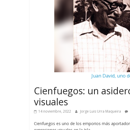
Juan David, uno d
Cienfuegos: un asidero
visuales
14 noviembre, 2022
Jorge Luis Urra Maqueira
Cienfuegos es uno de los emporios más aportadore
expresiones visuales en la Isla.