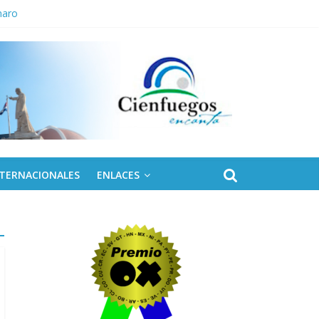
naro
NTERNACIONALES
ENLACES