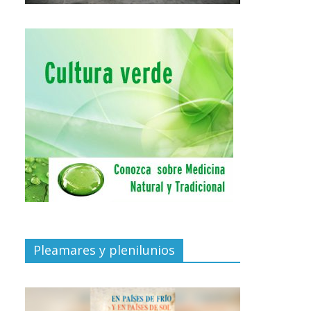
Pleamares y plenilunios