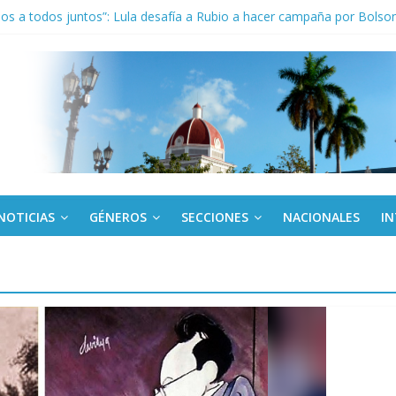
los a todos juntos”: Lula desafía a Rubio a hacer campaña por Bolso
de rescate en escuela con desplome parcial en Cuba
ora cubana amante de la Estomatología, dice NO al bloqueo
tes en Panamá condenan injerencia EEUU en zona franca
kota del Norte rechazan hostilidad de EE.UU. vs Cuba
NOTICIAS
GÉNEROS
SECCIONES
NACIONALES
I