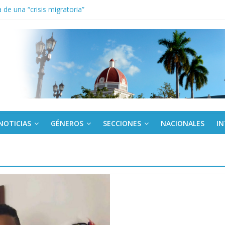
de una “crisis migratoria”
anel Empresa Eléctrica de La Habana y otras instalaciones
el Libro y el legado editorial cubano
iantes cubanos en certamen de ballet en Sudáfrica
 ICAIC, para los niños trabajamos
NOTICIAS
GÉNEROS
SECCIONES
NACIONALES
I