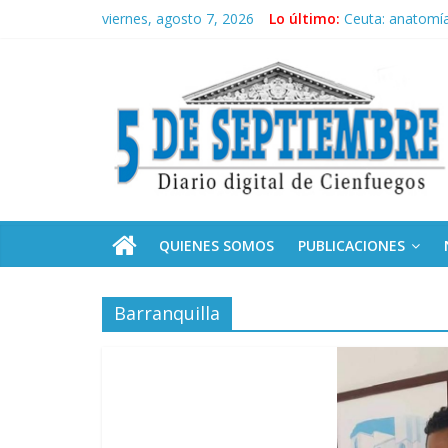
Saltar
viernes, agosto 7, 2026
Lo último:
Ceuta: anatomía 
al
Recorrió Díaz-C
contenido
5
Fidel, la Feria d
Premian a estud
Plan vacacional
Septiembre
Diario
digital
de
QUIENES SOMOS
PUBLICACIONES
Cienfuegos,
Cuba
Barranquilla