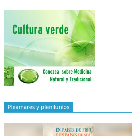
Pleamares y plenilunios