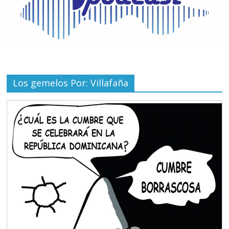
Los gemelos Por: Villafaña