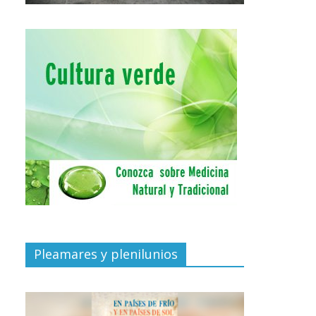
Pleamares y plenilunios