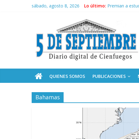
Saltar
sábado, agosto 8, 2026
Lo último:
Premian a estud
al
Autoridades de 
contenido
5
El pulso de la 
Recorrió Díaz-C
Fidel, la Feria 
Septiembre
Diario
digital
de
QUIENES SOMOS
PUBLICACIONES
Cienfuegos,
Cuba
Bahamas