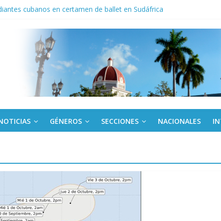
iantes cubanos en certamen de ballet en Sudáfrica
Villa Clara y Guantánamo actúan ante precios abusivos
noche opacado por el alcohol
anel Empresa Eléctrica de La Habana y otras instalaciones
del Libro y el legado editorial cubano
NOTICIAS
GÉNEROS
SECCIONES
NACIONALES
I