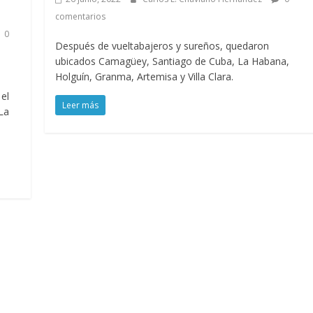
comentarios
0
Después de vueltabajeros y sureños, quedaron
ubicados Camagüey, Santiago de Cuba, La Habana,
Holguín, Granma, Artemisa y Villa Clara.
 el
Leer más
La