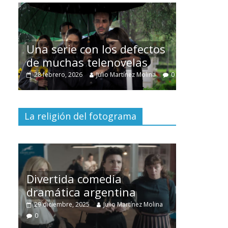
Cuento de 
interclasista
Una serie con los defectos
burguesía 
de muchas telenovelas
30 diciembre, 2025
28 febrero, 2026
Julio Martínez Molina
0
0
La religión del fotograma
Divertida comedia
dramática argentina
Cine maciz
29 diciembre, 2025
Julio Martínez Molina
28 diciembre, 202
0
0