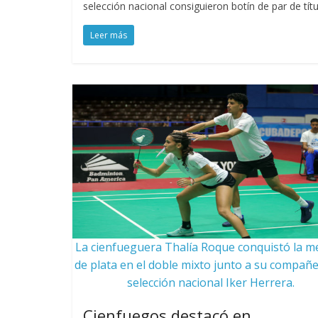
selección nacional consiguieron botín de par de tít
Leer más
La cienfueguera Thalía Roque conquistó la m
de plata en el doble mixto junto a su compañ
selección nacional Iker Herrera.
Cienfuegos destacó en