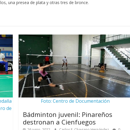
ulos, una presea de plata y otras tres de bronce.
edalla
Foto: Centro de Documentación
ero de
Bádminton juvenil: Pinareños
destronan a Cienfuegos
26 junio, 2022
Carlos E. Chaviano Hernández
0