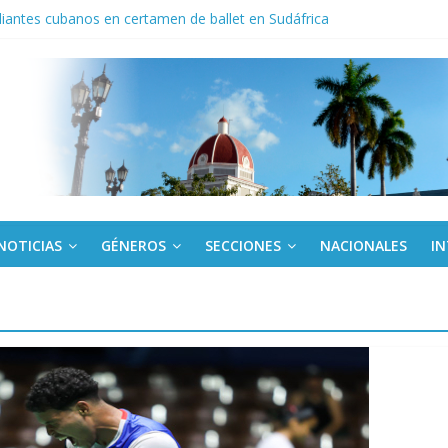
iantes cubanos en certamen de ballet en Sudáfrica
 ICAIC, para los niños trabajamos
de una “crisis migratoria”
anel Empresa Eléctrica de La Habana y otras instalaciones
el Libro y el legado editorial cubano
NOTICIAS
GÉNEROS
SECCIONES
NACIONALES
I