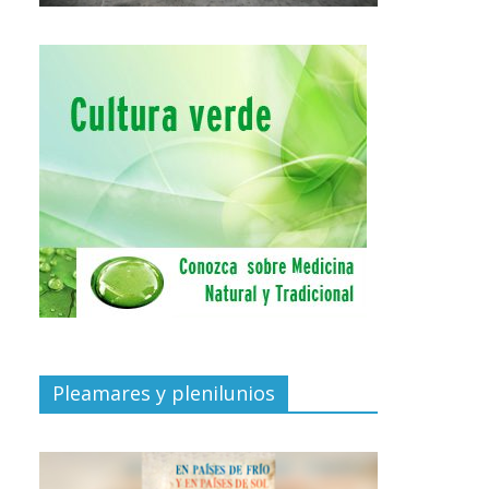
Pleamares y plenilunios