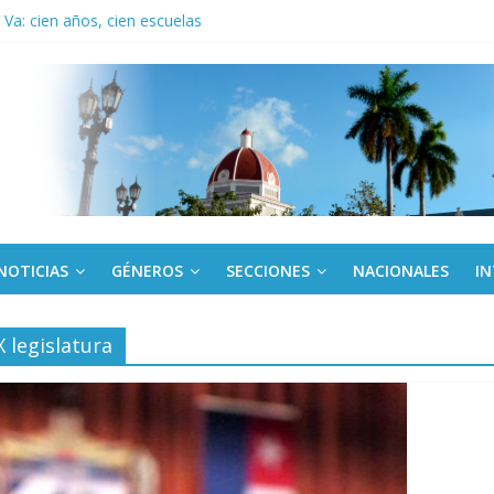
Va: cien años, cien escuelas
a edición semanal en PDF del 7 de agosto
or todos (+ Multimedia)
: En imágenes la prensa cubana rinde tributo al Comandante (+ Fotos)
fronteras: brigada chilena viaja a Cuba con donativos por el centenario
NOTICIAS
GÉNEROS
SECCIONES
NACIONALES
I
 legislatura