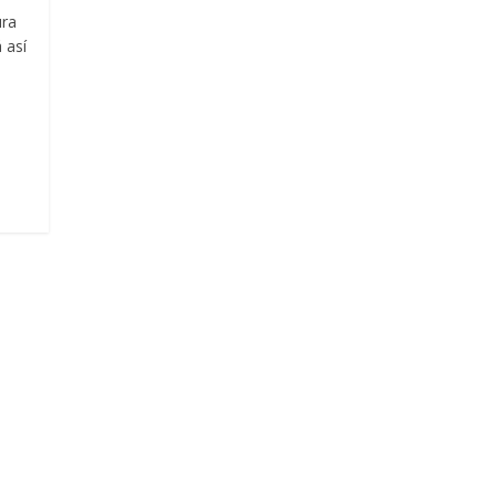
ura
 así