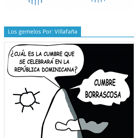
Los gemelos Por: Villafaña