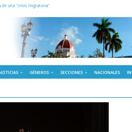
de una “crisis migratoria”
anel Empresa Eléctrica de La Habana y otras instalaciones
el Libro y el legado editorial cubano
iantes cubanos en certamen de ballet en Sudáfrica
 ICAIC, para los niños trabajamos
NOTICIAS
GÉNEROS
SECCIONES
NACIONALES
I