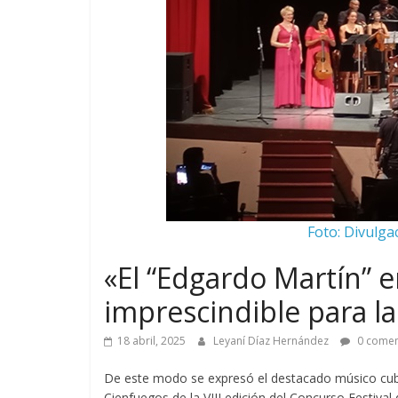
Foto: Divulga
«El “Edgardo Martín” 
imprescindible para l
18 abril, 2025
Leyaní Díaz Hernández
0 comen
De este modo se expresó el destacado músico cub
Cienfuegos de la VIII edición del Concurso Festival