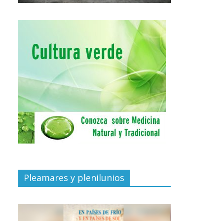
Pleamares y plenilunios