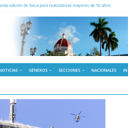
nda edición de Beca para realizadoras mayores de 50 años
o gourmet
 militar activo para jóvenes en Cienfuegos
de la Amistad al activista Donald Dutherland
NOTICIAS
GÉNEROS
SECCIONES
NACIONALES
I