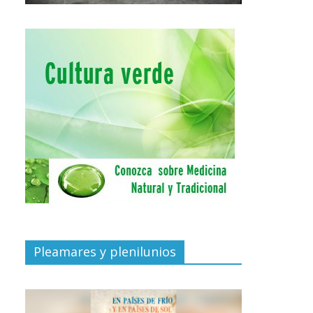
Pleamares y plenilunios