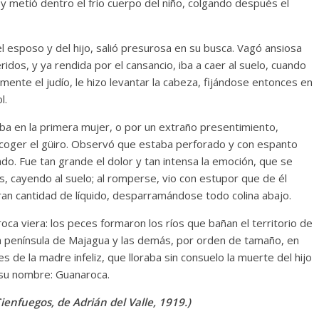
o y metió dentro el frío cuerpo del niño, colgando después el
l esposo y del hijo, salió presurosa en su busca. Vagó ansiosa
idos, y ya rendida por el cansancio, iba a caer al suelo, cuando
mente el judío, le hizo levantar la cabeza, fijándose entonces en
l.
aba en la primera mujer, o por un extraño presentimiento,
y coger el güiro. Observó que estaba perforado y con espanto
ado. Fue tan grande el dolor y tan intensa la emoción, que se
s, cayendo al suelo; al romperse, vio con estupor que de él
ran cantidad de líquido, desparramándose todo colina abajo.
a viera: los peces formaron los ríos que bañan el territorio de
 la península de Majagua y las demás, por orden de tamaño, en
s de la madre infeliz, que lloraba sin consuelo la muerte del hijo
 su nombre: Guanaroca.
ienfuegos, de Adrián del Valle, 1919.)