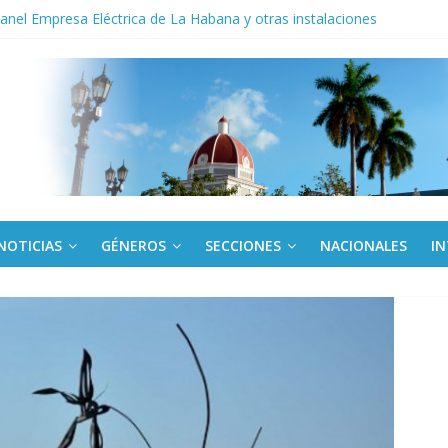
noche opacado por el alcohol
anel Empresa Eléctrica de La Habana y otras instalaciones
del Libro y el legado editorial cubano
iantes cubanos en certamen de ballet en Sudáfrica
 ICAIC, para los niños trabajamos
NOTICIAS
GÉNEROS
SECCIONES
NACIONALES
I