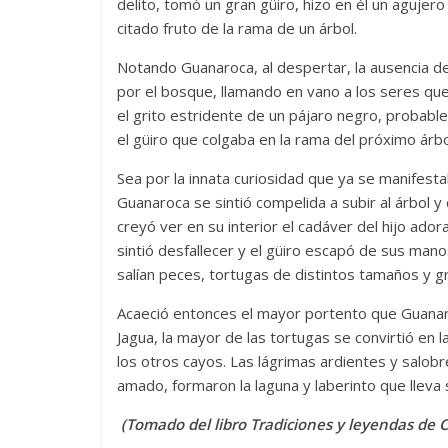
delito, tomó un gran güiro, hizo en él un agujer
citado fruto de la rama de un árbol.
Notando Guanaroca, al despertar, la ausencia de
por el bosque, llamando en vano a los seres quer
el grito estridente de un pájaro negro, probable
el güiro que colgaba en la rama del próximo árbo
Sea por la innata curiosidad que ya se manifest
Guanaroca se sintió compelida a subir al árbol 
creyó ver en su interior el cadáver del hijo ador
sintió desfallecer y el güiro escapó de sus mano
salían peces, tortugas de distintos tamaños y g
Acaeció entonces el mayor portento que Guanaroc
Jagua, la mayor de las tortugas se convirtió en
los otros cayos. Las lágrimas ardientes y salobre
amado, formaron la laguna y laberinto que lleva
(Tomado del libro Tradiciones y leyendas de C