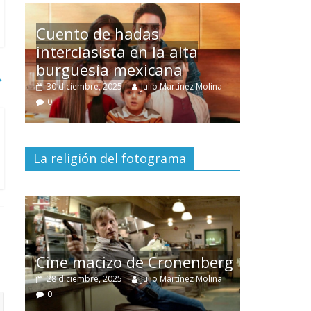
Un hombre entre dos
→
mundos
lina
15 mayo, 2026
Julio Martínez Molina
0
La religión del fotograma
El documental
Nuestra
tierra
y el despojo de los
berg
pueblos originarios
lina
30 junio, 2026
Julio Martínez Molina
0