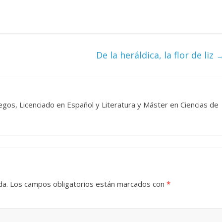
Cuento de hadas
interclasista en la alta
con los defectos
burguesía mexicana
De la heráldica, la flor de liz
 telenovelas
30 diciembre, 2025
Julio Martínez Mo
6
Julio Martínez Molina
0
0
egos, Licenciado en Español y Literatura y Máster en Ciencias de
 comedia
da.
Los campos obligatorios están marcados con
*
 argentina
Cine macizo de Cronen
025
Julio Martínez Molina
28 diciembre, 2025
Julio Martínez Mo
0