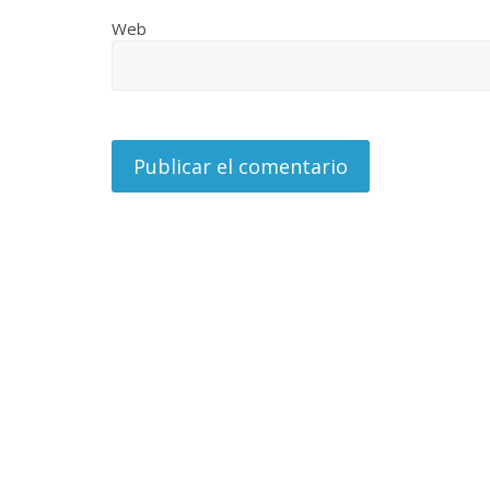
Web
La efímera
Un vergel en las nieblas de
Villuendas
la nostalgia
21 septiembre, 
12 octubre, 2024
Francisco G. Navarro
0
3