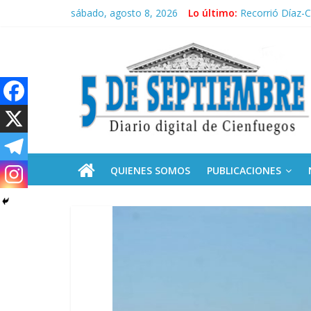
Saltar
sábado, agosto 8, 2026
Lo último:
El pulso de la 
al
Recorrió Díaz-C
contenido
5
Fidel, la Feria 
Premian a estud
Plan vacacional
Septiembre
Diario
digital
de
QUIENES SOMOS
PUBLICACIONES
Cienfuegos,
Cuba