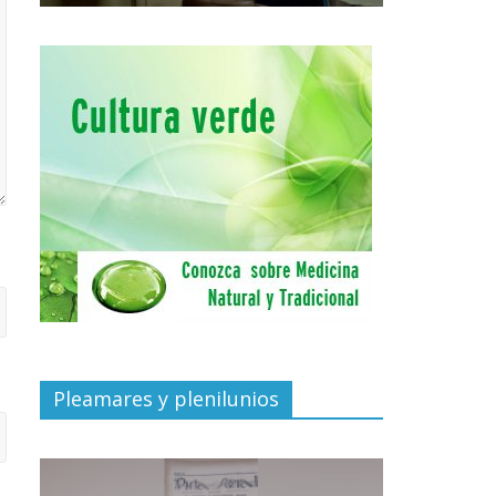
Pleamares y plenilunios