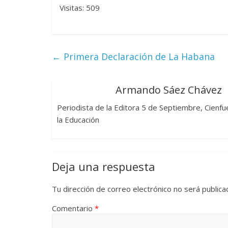
Visitas: 509
Las series-caramelos de
Una serie 
←
Primera Declaración de La Habana
Shondaland
de muchas
13 marzo, 2026
Julio Martínez Molina
0
28 febrero, 202
Armando Sáez Chávez
Periodista de la Editora 5 de Septiembre, Cienfu
la Educación
Deja una respuesta
Divertida
Tu dirección de correo electrónico no será publica
dramática
Terror chamánico coreano
29 diciembre, 2
Comentario
*
14 marzo, 2026
Julio Martínez Molina
0
0