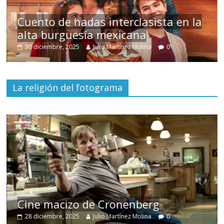
s
Cuento de hadas interclasista en la
alta burguesía mexicana
30 diciembre, 2025
Julio Martínez Molina
0
La religión del fotograma
E
Cine macizo de Cronenberg
d
28 diciembre, 2025
Julio Martínez Molina
0