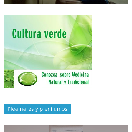
Pleamares y plenilunios