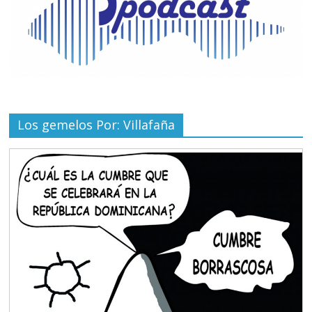
Los gemelos Por: Villafaña