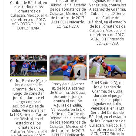
Águilas de Zulia,
del Caribe de
Caribe de Béisbol, en
Venezuela, contra los
Béisbol, en el estadio
el estadio de los
Alazanes de Granma,
de los Tomateros de
Tomateros de
Cuba, en la LIX Serie
Culiacán, México, el 4
Culiacán, México, el 4
del Caribe de
de febrero de 2017.
de febrero de 2017.
Béisbol, en el estadio
ACN FOTO/Ricardo
ACN FOTO/Ricardo
de los Tomateros de
LÓPEZ HEVIA
LÓPEZ HEVIA
Culiacán, México, el 4
de febrero de 2017.
ACN FOTO/Ricardo
LÓPEZ HEVIA
Carlos Benítez (C), de
Roel Santos (D), de
Fredy Asiel Alvarez
los Alazanes de
los Alazanes de
(I), de los Alazanes
Granma, de Cuba,
Granma, de Cuba,
de Granma, de Cuba,
luego de conectar
durante el juego
durante el juego
jonrón, durante el
contra el equipo
contra el equipo
juego contra el
Águilas de Zulia,
Águilas de Zulia,
equipo Águilas de
Venezuela, en la LIX
Venezuela, en la LIX
Zulia, Venezuela, en
Serie del Caribe de
Serie del Caribe de
la LIX Serie del Caribe
Béisbol, en el estadio
Béisbol, en el estadio
de Béisbol, en el
de los Tomateros de
de los Tomateros de
estadio de los
Culiacán, México, el 4
Culiacán, México, el 4
Tomateros de
de febrero de 2017.
de febrero de 2017.
Culiacán, México, el 4
ACN FOTO/Ricardo
ACN FOTO/Ricardo
de febrero de 2017.